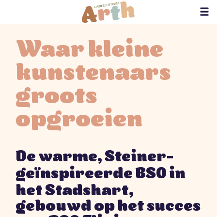
Waar kleine
kunstenaars
groots
opgroeien
,
-
De warme
Steiner
ï
ge
nspireerde BSO in
,
het Stadshart
gebouwd op het succes